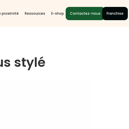
 proximité
Ressources
E-shop
Contactez-nous
Franchise
us stylé