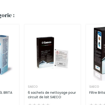
orie :
SAECO
SAECO
0L BRITA
6 sachets de nettoyage pour
Filtre Bri
circuit de lait SAECO