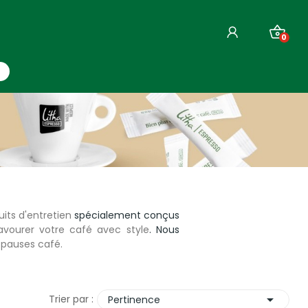
0
uits d'entretien
spécialement conçus
avourer votre café avec style
. Nous
 pauses café.

Trier par :
Pertinence